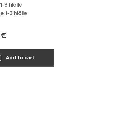
1-3 hlölle
 1-3 hlölle
€
Add to cart