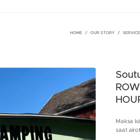
HOME
OUR STORY
SERVIC
Soutu
ROW
HOU
Maksa kät
saat airot