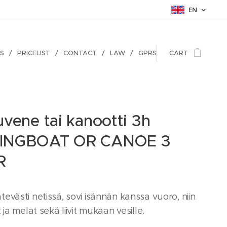
EN
ES
PRICELIST
CONTACT
LAW
GPRS
CART
vene tai kanootti 3h
INGBOAT OR CANOE 3
R
evästi netissä, sovi isännän kanssa vuoro, niin
 ja melat sekä liivit mukaan vesille.