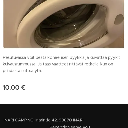
Pesutuvassa voit pestä koneellisen pyykkiä ja kuivattaa pyykit
kuivausrummussa. Ja taas vaatteet riittävät retkellä, kun on
puhdasta nuttua yllä.
10.00
€
INARI CAMPING, Inarintie 42, 99870 INARI
Reception serve you