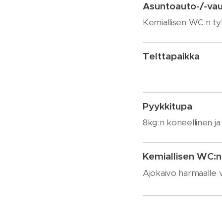
Asuntoauto-/-
Kemiallisen WC:n tyh
Teltta
Pyykkitupa
8kg:n koneellinen ja 
Kemiallisen WC:n
Ajokaivo harmaalle v
Maisemasauna pu