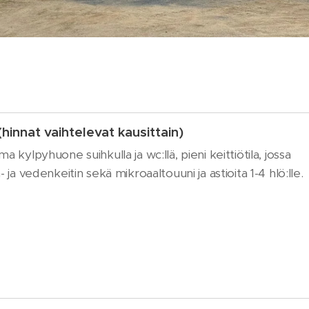
nnat vaihtelevat kausittain)
a kylpyhuone suihkulla ja wc:llä, pieni keittiötila, jossa
- ja vedenkeitin sekä mikroaaltouuni ja astioita 1-4 hlö:lle.