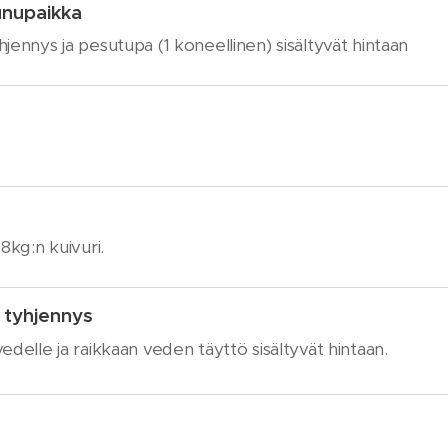
vaunupaikka
jennys ja pesutupa (1 koneellinen) sisältyvät hintaan
paikka
8kg:n kuivuri.
tyhjennys
edelle ja raikkaan veden täyttö sisältyvät hintaan.
ulämmitteinen