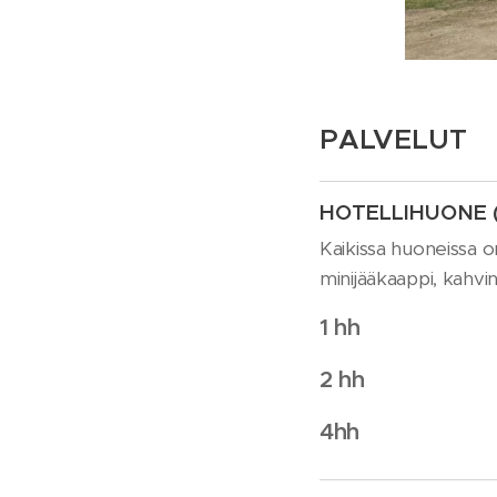
PALVELUT
HOTELLIHUONE (hi
Kaikissa huoneissa om
minijääkaappi, kahvin
1 hh
2 hh
4hh