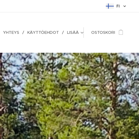
FI
YHTEYS
KÄYTTÖEHDOT
LISÄÄ
OSTOSKORI