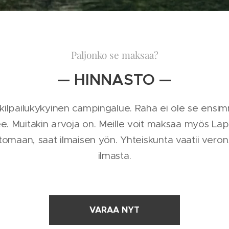
Paljonko se maksaa?
— HINNASTO —
kilpailukykyinen campingalue. Raha ei ole se ensim
e. Muitakin arvoja on. Meille voit maksaa myös Lapin
tomaan, saat ilmaisen yön. Yhteiskunta vaatii verons
ilmasta.
VARAA NYT